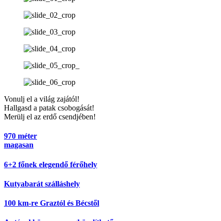
Vonulj el a világ zajától!
Hallgasd a patak csobogását!
Merülj el az erdő csendjében!
970 méter
magasan
6+2 főnek elegendő férőhely
Kutyabarát szálláshely
100 km-re Graztól és Bécstől