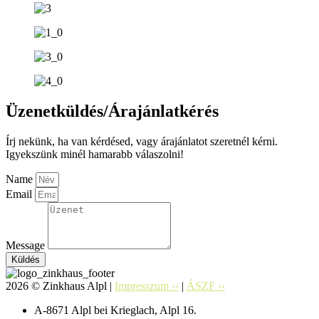
Üzenetküldés/Árajánlatkérés
Írj nekünk, ha van kérdésed, vagy árajánlatot szeretnél kérni.
Igyekszünk minél hamarabb válaszolni!
Name
Email
Message
Küldés
2026 © Zinkhaus Alpl |
Impresszum ››
|
ÁSZF ››
A-8671 Alpl bei Krieglach, Alpl 16.