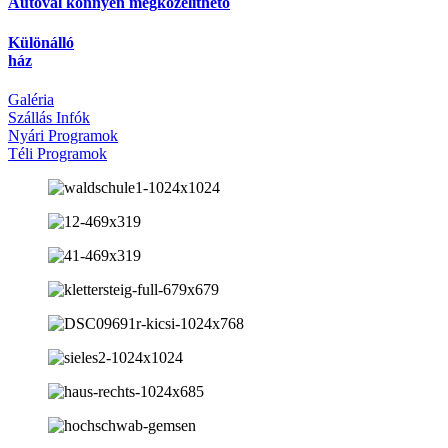
Autóval könnyen megközelíthető
Különálló
ház
Galéria
Szállás Infók
Nyári Programok
Téli Programok