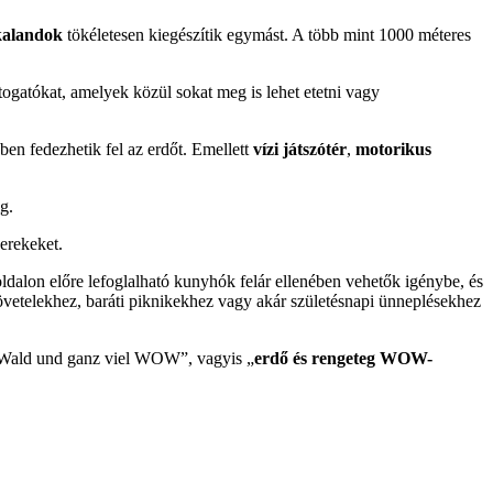
kalandok
tökéletesen kiegészítik egymást. A több mint 1000 méteres
togatókat, amelyek közül sokat meg is lehet etetni vagy
ben fedezhetik fel az erdőt. Emellett
vízi játszótér
,
motorikus
g.
erekeket.
oldalon előre lefoglalható kunyhók felár ellenében vehetők igénybe, és
jövetelekhez, baráti piknikekhez vagy akár születésnapi ünneplésekhez
 „Wald und ganz viel WOW”, vagyis „
erdő és rengeteg WOW-