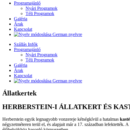
Programajánló
Nyári Programok
Téli Programok
Galéria
Árak
Kapcsolat
Szállás Infók
Programajánló
Nyári Programok
Téli Programok
Galéria
Árak
Kapcsolat
Állatkertek
HERBERSTEIN-I ÁLLATKERT ÉS KAS
Herberstein egyik legnagyobb vonzereje kétségkívül a hatalmas
kast
négyzetméteren terül el, és alapjait már a 17. században lefektették. A
élőhelyükhöz hasonló környezetben.