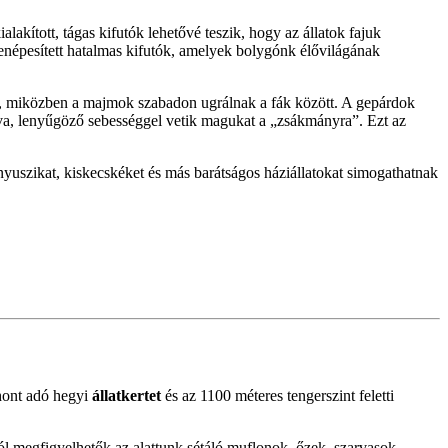
akított, tágas kifutók lehetővé teszik, hogy az állatok fajuk
enépesített hatalmas kifutók, amelyek bolygónk élővilágának
kat, miközben a majmok szabadon ugrálnak a fák között. A gepárdok
álva, lenyűgöző sebességgel vetik magukat a „zsákmányra”. Ezt az
k nyuszikat, kiskecskéket és más barátságos háziállatokat simogathatnak
thont adó hegyi
állatkertet
és az 1100 méteres tengerszint feletti
ól megfigyelhetők az alattunk sétáló muflonok, őzek, szarvasok,