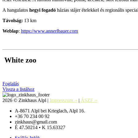
A hangulatos
hegyi fogadó
házias stájer ételekkel és regionális speci
Távolság:
13 km
Weblap
:
https://www.annerlbauer.com
White zoo
Foglalás
Vissza a listához
2026 © Zinkhaus Alpl |
Impresszum ››
|
ÁSZF ››
A-8671 Alpl bei Krieglach, Alpl 16.
+36 70 234 00 92
zinkhaus@gmail.com
É 47.50214 • K 15.63327
Szállás Infók