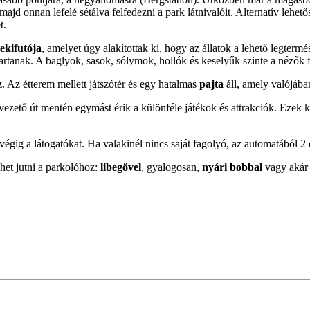
ajd onnan lefelé sétálva felfedezni a park látnivalóit. Alternatív lehet
t.
ekifutója
, amelyet úgy alakítottak ki, hogy az állatok a lehető legte
artanak. A baglyok, sasok, sólymok, hollók és keselyűk szinte a nézők f
z
. Az étterem mellett játszótér és egy hatalmas
pajta
áll, amely valójában
 vezető út mentén egymást érik a különféle játékok és attrakciók. Ezek 
 végig a látogatókat. Ha valakinél nincs saját fagolyó, az automatából 2
het jutni a parkolóhoz:
libegővel
, gyalogosan,
nyári bobbal
vagy akár