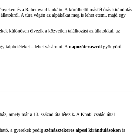
vényeken és a Rabenwald lankáin. A körülbelül másfél órás kirándulás
latokról. A túra végén az alpákákat meg is lehet etetni, majd egy
rekek különösen élvezik a közvetlen találkozást az állatokkal, az
gy talpbetéteket – lehet vásárolni. A
napozóteraszról
gyönyörű
ház, amely már a 13. század óta létezik. A Knabl család által
lható, a gyerekek pedig
szénásszekeres alpesi kirándulásokon
is