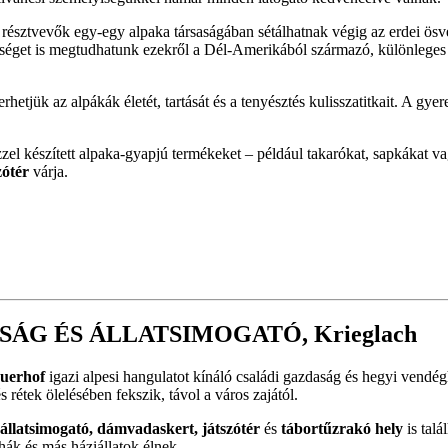
 résztvevők egy-egy alpaka társaságában sétálhatnak végig az erdei ös
éget is megtudhatunk ezekről a Dél-Amerikából származó, különleges ál
hetjük az alpákák életét, tartását és a tenyésztés kulisszatitkait. A gye
zzel készített alpaka-gyapjú termékeket – például takarókat, sapkákat va
zótér
várja.
G ÉS ÁLLATSIMOGATÓ, Krieglach
uerhof
igazi alpesi hangulatot kínáló családi gazdaság és hegyi vendég
rétek ölelésében fekszik, távol a város zajától.
állatsimogató, dámvadaskert, játszótér
és
tábortűzrakó hely
is talá
hák és más háziállatok élnek.