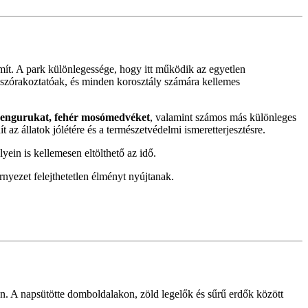
mít. A park különlegessége, hogy itt működik az egyetlen
szórakoztatóak, és minden korosztály számára kellemes
 kengurukat, fehér mosómedvéket
, valamint számos más különleges
t az állatok jólétére és a természetvédelmi ismeretterjesztésre.
yein is kellemesen eltölthető az idő.
rnyezet felejthetetlen élményt nyújtanak.
n. A napsütötte domboldalakon, zöld legelők és sűrű erdők között