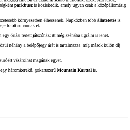
őségként
parkbusz
is közlekedik, amely ugyan csak a középállomásig
rmészetesebb környezetben élhessenek. Napközben több
állatetetés
is
eje fölött suhannak el.
 egy óriási fedett játszóház: itt még szénába ugrálni is lehet.
közül néhány a belépőjegy árát is tartalmazza, míg mások külön díj
 euróért vásárolhat magának egyet.
 egy háromkerekű, gokartszerű
Mountain Karttal
is.