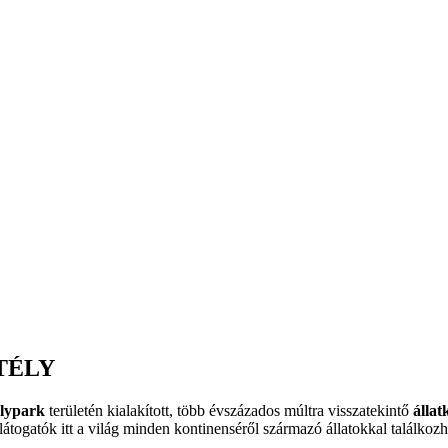
TÉLY
élypark
területén kialakított, több évszázados múltra visszatekintő
állat
 látogatók itt a világ minden kontinenséről származó állatokkal találkozh