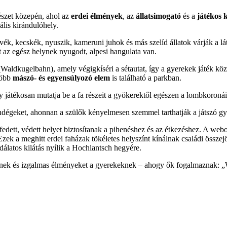
észet közepén, ahol az
erdei élmények
, az
állatsimogató
és a
játékos 
lis kirándulóhely.
vék, kecskék, nyuszik, kameruni juhok és más szelíd állatok várják a lá
 az egész helynek nyugodt, alpesi hangulata van.
Waldkugelbahn), amely végigkíséri a sétautat, így a gyerekek játék köz
több
mászó- és egyensúlyozó elem
is található a parkban.
y játékosan mutatja be a fa részeit a gyökerektől egészen a lombkoronái
ndégeket, ahonnan a szülők kényelmesen szemmel tarthatják a játszó gy
fedett, védett helyet biztosítanak a pihenéshez és az étkezéshez. A web
zek a meghitt erdei faházak tökéletes helyszínt kínálnak családi össze
álatos kilátás nyílik a Hochlantsch hegyére.
teknek és izgalmas élményeket a gyerekeknek – ahogy ők fogalmaznak: