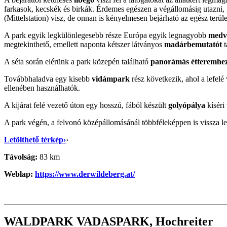
farkasok, kecskék és birkák. Érdemes egészen a végállomásig utazni, m
(Mittelstation) visz, de onnan is kényelmesen bejárható az egész terüle
A park egyik legkülönlegesebb része Európa egyik legnagyobb
medv
megtekinthető, emellett naponta kétszer látványos
madárbemutatót
t
A séta során elérünk a park közepén található
panorámás étteremhe
Továbbhaladva egy kisebb
vidámpark
rész következik, ahol a lefelé
ellenében használhatók.
A kijárat felé vezető úton egy hosszú, fából készült
golyópálya
kíséri
A park végén, a felvonó középállomásánál többféleképpen is vissza le
Letölthető térkép›
›
Távolság:
83 km
Weblap:
https://www.derwildeberg.at/
WALDPARK VADASPARK, Hochreiter