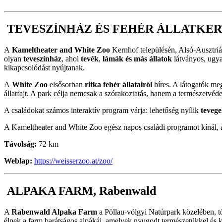
TEVESZÍNHÁZ ÉS FEHÉR ÁLLATKERT
A
Kameltheater and White Zoo
Kernhof településén, Alsó-Ausztriáb
olyan
teveszínház
, ahol
tevék
,
lámák és más állatok
látványos, ugya
kikapcsolódást nyújtanak.
A
White Zoo
elsősorban
ritka fehér állatairól
híres. A látogatók me
állatfajt. A park célja nemcsak a szórakoztatás, hanem a természetvédel
A családokat számos interaktív program várja: lehetőség nyílik
tevege
A Kameltheater and White Zoo egész napos családi programot kínál, ah
Távolság:
72 km
Weblap:
https://weisserzoo.at/zoo/
ALPAKA FARM, Rabenwald
A
Rabenwald Alpaka Farm
a Pöllau-völgyi Natúrpark közelében, t
élnek a farm barátságos alpákái, amelyek nyugodt természetükkel és