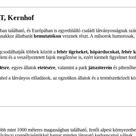
, Kernhof
an található, és Európában is egyedülálló családi látványosságnak szá
nakkor állatbarát
bemutatókon
vesznek részt. A műsorok humorosak, 
gcsodálhatják többek között a
fehér tigriseket, hópárducokat, fehér
em és a veszélyeztetett fajok megőrzése is, ezért kiemelt figyelmet fordí
lésre
, egyes állatok
etetésére
, valamint a park
játszóterein
és pihenőhel
ol a látványos előadások, az egzotikus állatok és a természetközeli kö
öbb mint 1000 méteres magasságban található, festői alpesi környezetbe
 kíváncsi személyiségükkel hamar minden látogató kedvenceivé válnak.