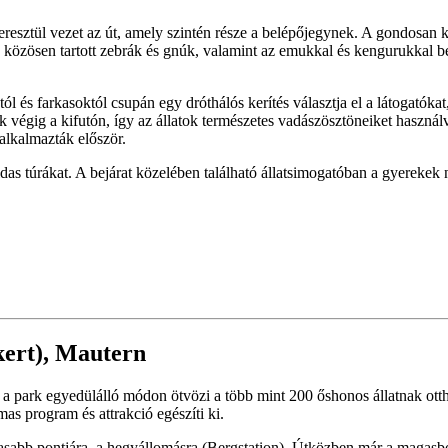
esztül vezet az út, amely szintén része a belépőjegynek. A gondosan kial
közösen tartott zebrák és gnúk, valamint az emukkal és kengurukkal b
ól és farkasoktól csupán egy dróthálós kerítés választja el a látogató
k végig a kifutón, így az állatok természetes vadászösztöneiket haszn
lkalmazták először.
holdas túrákat. A bejárat közelében található állatsimogatóban a gyereke
ert), Mautern
 a park egyedülálló módon ötvözi a több mint 200 őshonos állatnak ot
as program és attrakció egészíti ki.
agasabb pontjára, a hegyállomásra (Bergstation). Útközben már a magasb