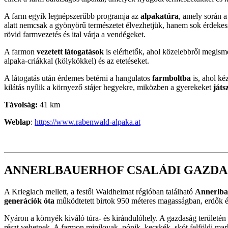
A farm egyik legnépszerűbb programja az
alpakatúra
, amely során a
alatt nemcsak a gyönyörű természetet élvezhetjük, hanem sok érdekess
rövid farmvezetés és ital várja a vendégeket.
A farmon
vezetett látogatások
is elérhetők, ahol közelebbről megismer
alpaka-criákkal (kölykökkel) és az etetéseket.
A látogatás után érdemes betérni a hangulatos
farmboltba
is, ahol ké
kilátás nyílik a környező stájer hegyekre, miközben a gyerekeket
játs
Távolság:
41 km
Weblap
:
https://www.rabenwald-alpaka.at
ANNERLBAUERHOF CSALÁDI GAZDASÁ
A Krieglach mellett, a festői Waldheimat régióban található
Annerlba
generációk óta
működtetett birtok 950 méteres magasságban, erdők és 
Nyáron a környék kiváló túra- és kirándulóhely. A gazdaság területén
részt vehetnek. A farmon minilovak, pónik, kecskék, skót felföldi mar