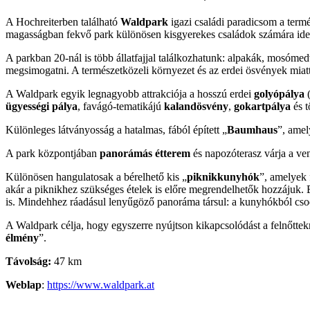
A Hochreiterben található
Waldpark
igazi családi paradicsom a term
magasságban fekvő park különösen kisgyerekes családok számára ideá
A parkban 20-nál is több állatfajjal találkozhatunk: alpakák, mosómed
megsimogatni. A természetközeli környezet és az erdei ösvények miatt
A Waldpark egyik legnagyobb attrakciója a hosszú erdei
golyópálya
(
ügyességi pálya
, favágó-tematikájú
kalandösvény
,
gokartpálya
és 
Különleges látványosság a hatalmas, fából épített „
Baumhaus
”, amel
A park központjában
panorámás
étterem
és napozóterasz várja a ve
Különösen hangulatosak a bérelhető kis „
piknikkunyhók
”, amelyek 
akár a piknikhez szükséges ételek is előre megrendelhetők hozzájuk. E
is. Mindehhez ráadásul lenyűgöző panoráma társul: a kunyhókból csod
A Waldpark célja, hogy egyszerre nyújtson kikapcsolódást a felnőt
élmény
”.
Távolság:
47 km
Weblap
:
https://www.waldpark.at