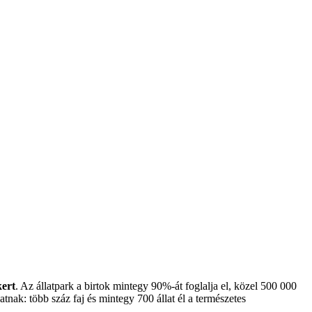
kert
. Az állatpark a birtok mintegy 90%-át foglalja el, közel 500 000
atnak: több száz faj és mintegy 700 állat él a természetes