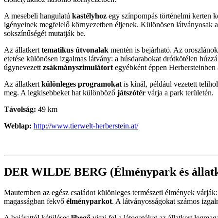
A mesebeli hangulatú
kastélyhoz
egy színpompás történelmi kerten ker
igényeinek megfelelő környezetben éljenek. Különösen látványosak a 
sokszínűségét mutatják be.
Az állatkert
tematikus útvonalak
mentén is bejárható. Az oroszlánokt
etetése különösen izgalmas látvány: a húsdarabokat drótkötélen húzzá
úgynevezett
zsákmányszimulátort
egyébként éppen Herbersteinben a
Az állatkert
különleges programokat
is kínál, például vezetett teli
meg. A legkisebbeket hat különböző
játszótér
várja a park területén.
Távolság:
49 km
Weblap:
http://www.tierwelt-herberstein.at/
DER WILDE BERG (Élménypark és állatk
Mauternben az egész családot különleges természeti élmények várják:
magasságban fekvő
élményparkot
. A látványosságokat számos izgalm
A bejárattól kétüléses
libegő
viszi fel a látogatókat az állatkert legm