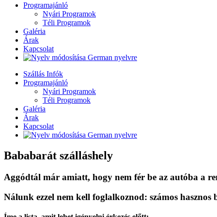
Programajánló
Nyári Programok
Téli Programok
Galéria
Árak
Kapcsolat
Szállás Infók
Programajánló
Nyári Programok
Téli Programok
Galéria
Árak
Kapcsolat
Bababarát szálláshely
Aggódtál már amiatt, hogy nem fér be az autóba a re
Nálunk ezzel nem kell foglalkoznod: számos hasznos b
Íme a lista, amit lehet igényelni érkezés előtt: