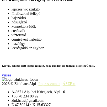
lépcsős wc szűkítő
fürdőszobai fellépő
hajszárító
hősugárzó
konnektorvédők
etetőszék
vízforraló
cumisüveg melegítő
utazóágy
leesésgátló az ágyhoz
Kérjük, érkezés előtt jelezze igényeit, hogy mindent elő tudjunk készíteni Önnek.
vissza
2026 © Zinkhaus Alpl |
Impresszum ››
|
ÁSZF ››
A-8671 Alpl bei Krieglach, Alpl 16.
+36 70 234 00 92
zinkhaus@gmail.com
É 47.50214 • K 15.63327