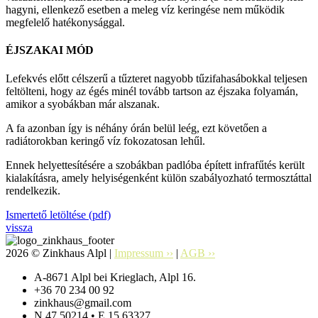
hagyni, ellenkező esetben a meleg víz keringése nem működik
megfelelő hatékonysággal.
ÉJSZAKAI MÓD
Lefekvés előtt célszerű a tűzteret nagyobb tűzifahasábokkal teljesen
feltölteni, hogy az égés minél tovább tartson az éjszaka folyamán,
amikor a syobákban már alszanak.
A fa azonban így is néhány órán belül leég, ezt követően a
radiátorokban keringő víz fokozatosan lehűl.
Ennek helyettesítésére a szobákban padlóba épített infrafűtés került
kialakításra, amely helyiségenként külön szabályozható termosztáttal
rendelkezik.
Ismertető letöltése (pdf)
vissza
2026 © Zinkhaus Alpl |
Impressum ››
|
AGB ››
A-8671 Alpl bei Krieglach, Alpl 16.
+36 70 234 00 92
zinkhaus@gmail.com
N 47.50214 • E 15.63327