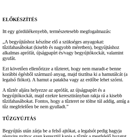
ELŐKÉSZÍTÉS
Itt egy gördülékenyebb, természetesebb megfogalmazás:
„A begyújtáshoz készítse elő a szükséges anyagokat:
tűzifahasábokat (kisebb és nagyobb méretben), begyújtáshoz
alkalmas aprófát, újságpapírt és/vagy begyújtókockát, valamint
gyufát.
Ezt követően ellenőrizze a tűzteret, hogy nem maradt-e benne
korábbi égésből származó anyag, majd tisztítsa ki a hamutálcát (a
legalsó fiókot). A hamut a patakba vagy az erdőbe lehet szórni.
A tűztér aljára helyezze az aprófát, az újságpapírt és a
begyújtókockát, majd ezekre keresztirányban rakja rá a kisebb
tűzifahasábokat. Fontos, hogy a tűzteret ne töltse túl addig, amíg a
tűz megfelelően be nem gyulladt.”
TŰZGYÚJTÁS
Begyújtás után zárja be a felső ajtókat, a legalsót pedig hagyja
résnyire nyitva: ezen keresztül kapja a tűztér a megfelelő huzatot,