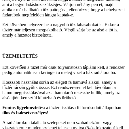
ami a begyulladáshoz szükséges. Várjon néhány percet, majd
amikor már hallható a tűz pattogása, ellenőrizze, hogy a behelyezett
fadarabok megfelelően lángra kaptak-e.
Ezt követően helyezze be a nagyobb tűzifahasábokat is. Ekkor a
tűztér már teljesen megpakolható. Végül zárja be az alsó ajtót is,
amely a huzatot biztosította.
ÜZEMELTETÉS
Ezt követően a tüzet már csak folyamatosan táplálni kell, a rendszer
pedig automatikusan keringeti a meleg vizet a ház radiátoraiba.
Hosszabb használat során az elégett fa hamuvá alakul, amely a
tűztér rácsán gyűlik össze. Ezt rendszeresen el kell távolítani: a
hamu megpiszkálásával az a hamutartó rekeszbe hullik, amely az
alsó ajtón keresztül kihúzható és üríthető.
Fontos figyelmeztetés:
a tűztér tisztítása felforrósodott állapotban
tilos és balesetveszélyes
!
A radiátorokon található szelepeket nem szabad elzárni vagy
visszatekerni; minden szelepet teljesen nyitva (5-ös fokozaton) kell