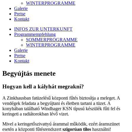
WINTERPROGRAMME
Galerie
Preise
Kontakt
INFOS ZUR UNTERKUNFT
Programmempfehlung
SOMMERPROGRAMME
WINTERPROGRAMME
Galerie
Preise
Kontakt
Begyújtás menete
Hogyan kell a kályhát megrakni?
A Zinkhausban fatüzelésű központi fűtés biztosítja a meleget. A
vendégek feladata a begyújtani és életben tartani a tüzet. A
konyhában található Windhager KSN típusú készülék fűti fel és
keringeti a radiátorokban lévő vizet.
Mivel a keringetőszivattyú árammal működik, ezért áramszünet
esetén a központi fűtésrendszert
szigorúan tilos
használni!