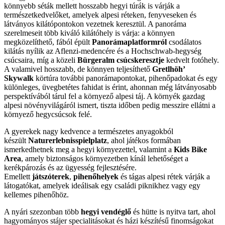
könnyebb séták mellett hosszabb hegyi túrák is várják a
természetkedvelőket, amelyek alpesi réteken, fenyveseken és
látványos kilátópontokon vezetnek keresztül. A panoráma
szerelmeseit több kiváló kilátóhely is várja: a könnyen
megközelíthető, fából épült
Panorámaplatformról
csodálatos
kilátás nyílik az Aflenzi-medencére és a Hochschwab-hegység
csúcsaira, míg a közeli
Bürgeralm
csúcskeresztje
kedvelt fotóhely.
A valamivel hosszabb, de könnyen teljesíthető
Gretlhöh’
Skywalk
körtúra további panorámapontokat, pihenőpadokat és egy
különleges, üvegbetétes fahidat is érint, ahonnan még látványosabb
perspektívából tárul fel a környező alpesi táj. A környék gazdag
alpesi növényvilágáról ismert, tiszta időben pedig messzire ellátni a
környező hegycsúcsok felé.
A gyerekek nagy kedvence a természetes anyagokból
készült
Naturerlebnisspielplatz
, ahol játékos formában
ismerkedhetnek meg a hegyi környezettel, valamint a
Kids Bike
Area
, amely biztonságos környezetben kínál lehetőséget a
kerékpározás és az ügyesség fejlesztésére.
Emellett
játszóterek
,
pihenőhelyek
és tágas alpesi rétek várják a
látogatókat, amelyek ideálisak egy családi piknikhez vagy egy
kellemes pihenőhöz.
A nyári szezonban több
hegyi vendéglő
és hütte is nyitva tart, ahol
hagyományos stájer specialitásokat és házi készítésű finomságokat