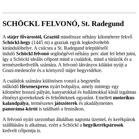
SCHÖCKL FELVONÓ, St. Radegund
A
stájer fővárostól, Graztól
mindössze néhány kilométerre fekvő
Schöckl-hegy
(1445 m) a graziak egyik legkedveltebb
kirándulóhelye. A csúcsra a St. Radegund településről
induló
Schöckl felvonó
segítségével néhány perc alatt fel lehet jutni,
így a Schöckl ideális célpont mind a családok, mind a túrázók és a
természetkedvelők számára. A felvonó látványos kilátást nyújt a
Grazi-medencére és a környező stájer hegyvidékre.
A családok számára különösen vonzó a hegytetőn
működő
Hexenexpress
nyári bobpálya, amely mintegy egy
kilométer hosszú pályán, kanyarokkal és hullámokkal kínál izgalmas
élményt gyerekeknek és felnőtteknek egyaránt. Emellett
motorikus
kalandpálya
, természetes
játszóterek
és akadálymentes
panoráma-körút
is található a fennsíkon.
A felvonó nyári szezonban általában naponta üzemel, és kerékpárok
szállítására is alkalmas, ezért a Schöckl a
hegyikerékpárosok
kedvelt célpontja is.