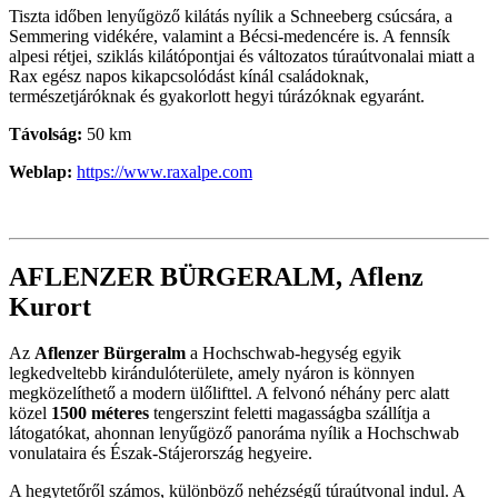
Tiszta időben lenyűgöző kilátás nyílik a Schneeberg csúcsára, a
Semmering vidékére, valamint a Bécsi-medencére is. A fennsík
alpesi rétjei, sziklás kilátópontjai és változatos túraútvonalai miatt a
Rax egész napos kikapcsolódást kínál családoknak,
természetjáróknak és gyakorlott hegyi túrázóknak egyaránt.
Távolság:
50 km
Weblap:
https://www.raxalpe.com
AFLENZER BÜRGERALM, Aflenz
Kurort
Az
Aflenzer Bürgeralm
a Hochschwab-hegység egyik
legkedveltebb kirándulóterülete, amely nyáron is könnyen
megközelíthető a modern ülőlifttel. A felvonó néhány perc alatt
közel
1500 méte­res
tengerszint feletti magasságba szállítja a
látogatókat, ahonnan lenyűgöző panoráma nyílik a Hochschwab
vonulataira és Észak-Stájerország hegyeire.
A hegytetőről számos, különböző nehézségű túraútvonal indul. A