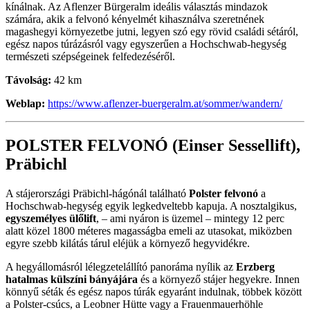
kínálnak. Az Aflenzer Bürgeralm ideális választás mindazok
számára, akik a felvonó kényelmét kihasználva szeretnének
magashegyi környezetbe jutni, legyen szó egy rövid családi sétáról,
egész napos túrázásról vagy egyszerűen a Hochschwab-hegység
természeti szépségeinek felfedezéséről.
Távolság:
42 km
Weblap:
https://www.aflenzer-buergeralm.at/sommer/wandern/
POLSTER FELVONÓ (
Einser Sessellift)
,
Präbichl
A stájerországi Präbichl-hágónál található
Polster felvonó
a
Hochschwab-hegység egyik legkedveltebb kapuja. A nosztalgikus,
egyszemélyes ülőlift
, – ami nyáron is üzemel – mintegy 12 perc
alatt közel 1800 méteres magasságba emeli az utasokat, miközben
egyre szebb kilátás tárul eléjük a környező hegyvidékre.
A hegyállomásról lélegzetelállító panoráma nyílik az
Erzberg
hatalmas külszíni bányájára
és a környező stájer hegyekre. Innen
könnyű séták és egész napos túrák egyaránt indulnak, többek között
a Polster-csúcs, a Leobner Hütte vagy a Frauenmauerhöhle