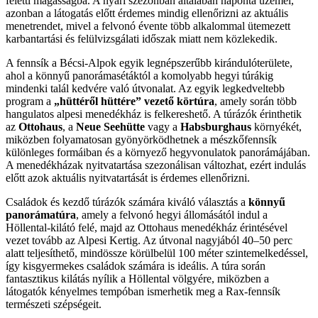
feletti magasságba. A nyári szezonban általában naponta üzemel,
azonban a látogatás előtt érdemes mindig ellenőrizni az aktuális
menetrendet, mivel a felvonó évente több alkalommal ütemezett
karbantartási és felülvizsgálati időszak miatt nem közlekedik.
A fennsík a Bécsi-Alpok egyik legnépszerűbb kirándulóterülete,
ahol a könnyű panorámasétáktól a komolyabb hegyi túrákig
mindenki talál kedvére való útvonalat. Az egyik legkedveltebb
program a
„hüttéről hüttére” vezető körtúra
, amely során több
hangulatos alpesi menedékház is felkereshető. A túrázók érinthetik
az
Ottohaus
, a
Neue Seehütte
vagy a
Habsburghaus
környékét,
miközben folyamatosan gyönyörködhetnek a mészkőfennsík
különleges formáiban és a környező hegyvonulatok panorámájában.
A menedékházak nyitvatartása szezonálisan változhat, ezért indulás
előtt azok aktuális nyitvatartását is érdemes ellenőrizni.
Családok és kezdő túrázók számára kiváló választás a
könnyű
panorámatúra
, amely a felvonó hegyi állomásától indul a
Höllental-kilátó felé, majd az Ottohaus menedékház érintésével
vezet tovább az Alpesi Kertig. Az útvonal nagyjából 40–50 perc
alatt teljesíthető, mindössze körülbelül 100 méter szintemelkedéssel,
így kisgyermekes családok számára is ideális. A túra során
fantasztikus kilátás nyílik a Höllental völgyére, miközben a
látogatók kényelmes tempóban ismerhetik meg a Rax-fennsík
természeti szépségeit.