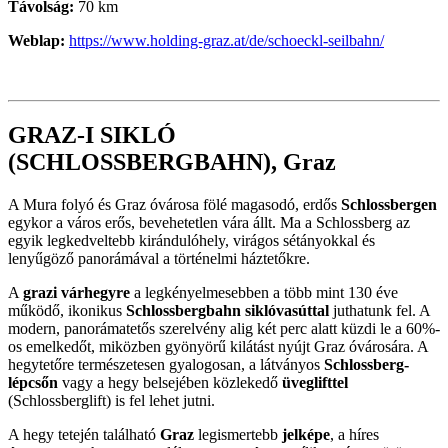
Távolság:
70 km
Weblap:
https://www.holding-graz.at/de/schoeckl-seilbahn/
GRAZ-I SIKLÓ
(SCHLOSSBERGBAHN), Graz
A Mura folyó és Graz óvárosa fölé magasodó, erdős
Schlossbergen
egykor a város erős, bevehetetlen vára állt. Ma a Schlossberg az
egyik legkedveltebb kirándulóhely, virágos sétányokkal és
lenyűgöző panorámával a történelmi háztetőkre.
A
grazi várhegyre
a legkényelmesebben a több mint 130 éve
működő, ikonikus
Schlossbergbahn siklóvasúttal
juthatunk fel. A
modern, panorámatetős szerelvény alig két perc alatt küzdi le a 60%-
os emelkedőt, miközben gyönyörű kilátást nyújt Graz óvárosára. A
hegytetőre természetesen gyalogosan, a látványos
Schlossberg-
lépcsőn
vagy a hegy belsejében közlekedő
üv
eglifttel
(Schlossberglift) is fel lehet jutni.
A hegy tetején található
Graz
legismertebb
jelképe
, a híres