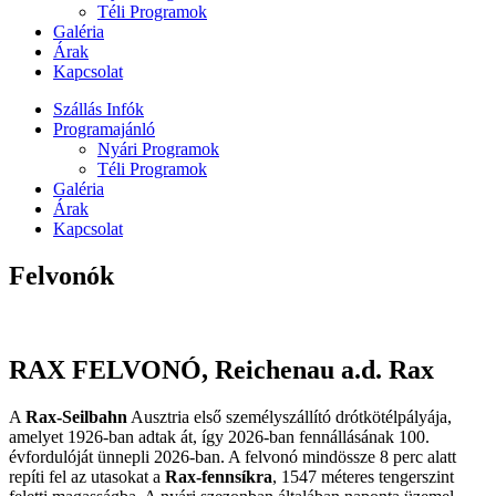
Téli Programok
Galéria
Árak
Kapcsolat
Szállás Infók
Programajánló
Nyári Programok
Téli Programok
Galéria
Árak
Kapcsolat
Felvonók
RAX FELVONÓ,
Reichenau a.d. Rax
A
Rax-Seilbahn
Ausztria első személyszállító drótkötélpályája,
amelyet 1926-ban adtak át, így 2026-ban fennállásának 100.
évfordulóját ünnepli 2026-ban. A felvonó mindössze 8 perc alatt
repíti fel az utasokat a
Rax-fennsíkra
, 1547 méteres tengerszint