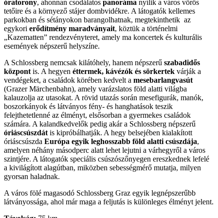
óratorony
, ahonnan csodálatos
panoráma
nyílik a város vörös
tetőire és a környező stájer dombvidékre. A látogatók kellemes
parkokban és sétányokon barangolhatnak, megtekinthetik az
egykori
erődítmény maradványait
, köztük a történelmi
„Kazematten” rendezvényteret, amely ma koncertek és kulturális
események népszerű helyszíne.
A Schlossberg nemcsak kilátóhely, hanem népszerű
szabadidős
központ
is. A hegyen
éttermek, kávézók és sörkertek
várják a
vendégeket, a családok körében kedvelt a
mesebarlangvasút
(Grazer Märchenbahn), amely varázslatos föld alatti világba
kalauzolja az utasokat. A rövid utazás során mesefigurák, manók,
boszorkányok és látványos fény- és hanghatások teszik
felejthetetlenné az élményt, elsősorban a gyermekes családok
számára. A kalandkedvelők pedig akár a Schlossberg népszerű
óriáscsúszdát
is kipróbálhatják. A hegy belsejében kialakított
óriáscsúszda
Európa egyik leghosszabb föld alatti csúszdája
,
amelyen néhány másodperc alatt lehet lejutni a várhegyről a város
szintjére. A látogatók speciális csúszószőnyegen ereszkednek lefelé
a kivilágított alagútban, miközben sebességmérő mutatja, milyen
gyorsan haladnak.
A város fölé magasodó Schlossberg Graz egyik legnépszerűbb
látványossága, ahol már maga a feljutás is különleges élményt jelent.