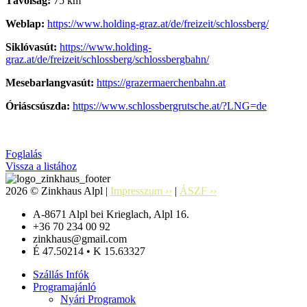
Távolság:
75 km
Weblap:
https://www.holding-graz.at/de/freizeit/schlossberg/
Siklóvasút:
https://www.holding-
graz.at/de/freizeit/schlossberg/schlossbergbahn/
Mesebarlangvasút:
https://grazermaerchenbahn.at
Óriáscsúszda:
https://www.schlossbergrutsche.at/?LNG=de
Foglalás
Vissza a listához
2026 © Zinkhaus Alpl |
Impresszum ››
|
ÁSZF ››
A-8671 Alpl bei Krieglach, Alpl 16.
+36 70 234 00 92
zinkhaus@gmail.com
É 47.50214 • K 15.63327
Szállás Infók
Programajánló
Nyári Programok