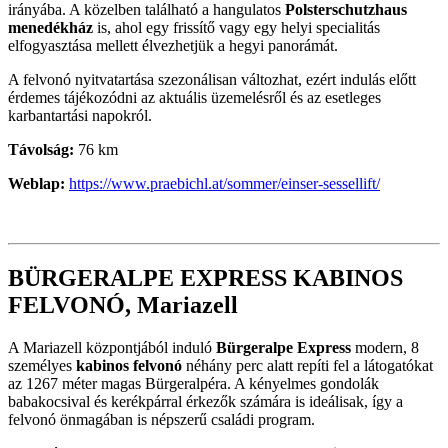
irányába. A közelben található a hangulatos
Polsterschutzhaus
menedékház
is, ahol egy frissítő vagy egy helyi specialitás
elfogyasztása mellett élvezhetjük a hegyi panorámát.
A felvonó nyitvatartása szezonálisan változhat, ezért indulás előtt
érdemes tájékozódni az aktuális üzemelésről és az esetleges
karbantartási napokról.
Távolság:
76 km
Weblap:
https://www.praebichl.at/sommer/einser-sessellift/
BÜRGERALPE EXPRESS KABINOS
FELVONÓ, Mariazell
A Mariazell központjából induló
Bürgeralpe Express
modern, 8
személyes
kabinos felvonó
néhány perc alatt repíti fel a látogatókat
az 1267 méter magas Bürgeralpéra. A kényelmes gondolák
babakocsival és kerékpárral érkezők számára is ideálisak, így a
felvonó önmagában is népszerű családi program.