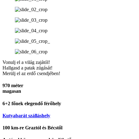
Vonulj el a világ zajától!
Hallgasd a patak zúgását!
Merülj el az erdő csendjében!
970 méter
magasan
6+2 főnek elegendő férőhely
Kutyabarát szálláshely
100 km-re Graztól és Bécstől