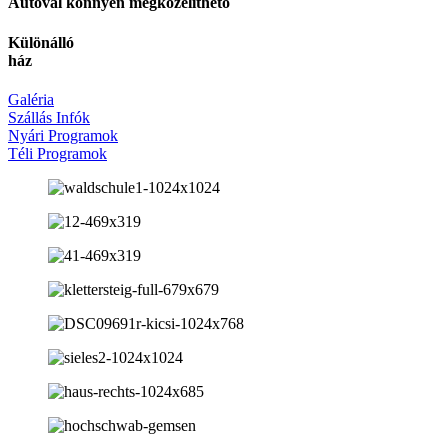
Autóval könnyen megközelíthető
Különálló
ház
Galéria
Szállás Infók
Nyári Programok
Téli Programok