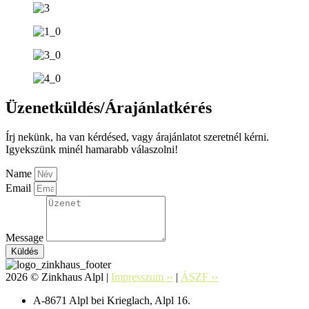
Üzenetküldés/Árajánlatkérés
Írj nekünk, ha van kérdésed, vagy árajánlatot szeretnél kérni.
Igyekszünk minél hamarabb válaszolni!
Name
Email
Message
Küldés
2026 © Zinkhaus Alpl |
Impresszum ››
|
ÁSZF ››
A-8671 Alpl bei Krieglach, Alpl 16.