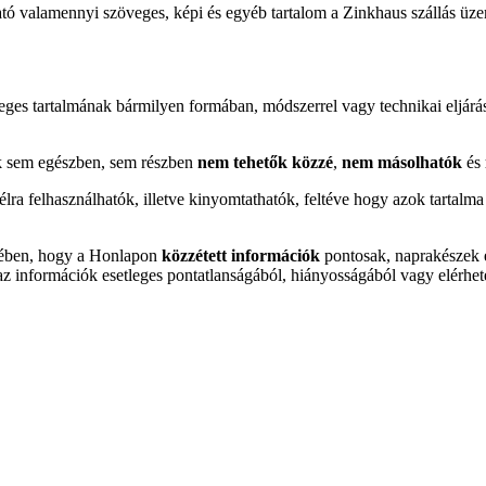
ató valamennyi szöveges, képi és egyéb tartalom a Zinkhaus szállás üz
ges tartalmának bármilyen formában, módszerrel vagy technikai eljárássa
ak sem egészben, sem részben
nem tehetők közzé
,
nem másolhatók
és
ra felhasználhatók, illetve kinyomtathatók, feltéve hogy azok tartalm
kében, hogy a Honlapon
közzétett információk
pontosak, naprakészek é
 az információk esetleges pontatlanságából, hiányosságából vagy elérhet