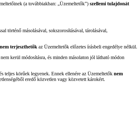
emeltetőinek (a továbbiakban: „Üzemeltetők”)
szellemi tulajdonát
l történő másolásával, sokszorosításával, tárolásával,
nem terjeszthetők
az Üzemeltetők előzetes írásbeli engedélye nélkül.
a nem kerül módosításra, és minden másolaton jól látható módon
s teljes körűek legyenek. Ennek ellenére az Üzemeltetők
nem
etlenségéből eredő közvetlen vagy közvetett károkért.