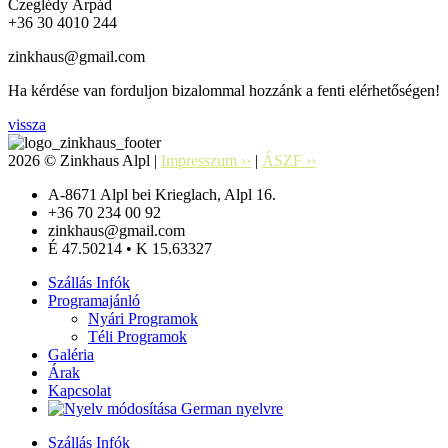
Czeglédy Árpád
+36 30 4010 244
zinkhaus@gmail.com
Ha kérdése van forduljon bizalommal hozzánk a fenti elérhetőségen!
vissza
2026 © Zinkhaus Alpl |
Impresszum ››
|
ÁSZF ››
A-8671 Alpl bei Krieglach, Alpl 16.
+36 70 234 00 92
zinkhaus@gmail.com
É 47.50214 • K 15.63327
Szállás Infók
Programajánló
Nyári Programok
Téli Programok
Galéria
Árak
Kapcsolat
Szállás Infók