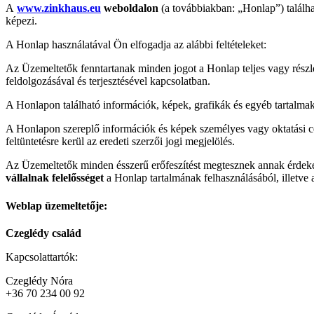
A
www.zinkhaus.eu
weboldalon
(a továbbiakban: „Honlap”) találh
képezi.
A Honlap használatával Ön elfogadja az alábbi feltételeket:
Az Üzemeltetők fenntartanak minden jogot a Honlap teljes vagy részle
feldolgozásával és terjesztésével kapcsolatban.
A Honlapon található információk, képek, grafikák és egyéb tartalm
A Honlapon szereplő információk és képek személyes vagy oktatási cél
feltüntetésre kerül az eredeti szerzői jogi megjelölés.
Az Üzemeltetők minden ésszerű erőfeszítést megtesznek annak érde
vállalnak felelősséget
a Honlap tartalmának felhasználásából, illetve
Weblap üzemeltetője:
Czeglédy család
Kapcsolattartók:
Czeglédy Nóra
+36 70 234 00 92