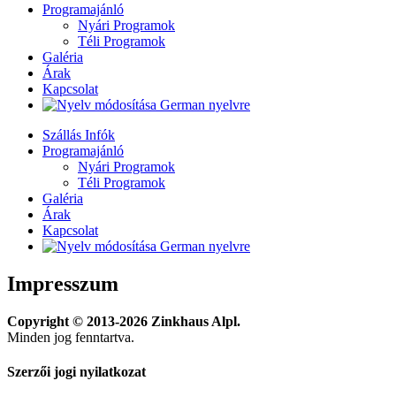
Programajánló
Nyári Programok
Téli Programok
Galéria
Árak
Kapcsolat
Szállás Infók
Programajánló
Nyári Programok
Téli Programok
Galéria
Árak
Kapcsolat
Impresszum
Copyright © 2013-2026 Zinkhaus Alpl.
Minden jog fenntartva.
Szerzői jogi nyilatkozat