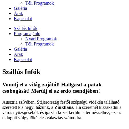
Téli Programok
Galéria
Árak
Kapcsolat
Szállás Infók
Programajánló
Nyári Programok
Téli Programok
Galéria
Árak
Kapcsolat
Szállás Infók
Vonulj el a világ zajától! Hallgasd a patak
csobogását! Merülj el az erdő csendjében!
Ausztria szívében, Stájerország festői szépségű vidékén található
szeretett kis hegyi házunk, a
Zinkhaus
. Ha szeretnél kiszakadni a
város nyüzsgéséből, és igazán közel kerülni a természethez, ez az
eldugott völgy tökéletes választás számodra.