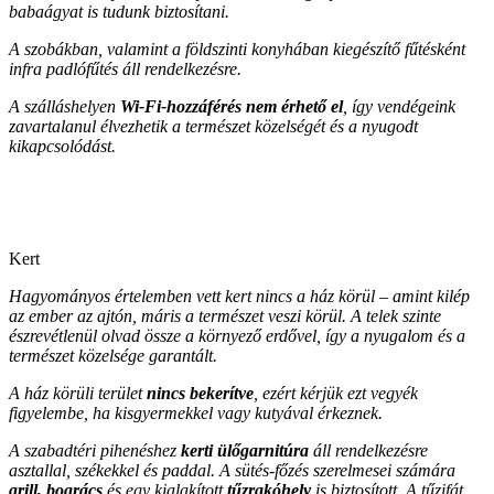
babaágyat is tudunk biztosítani.
A szobákban, valamint a földszinti konyhában kiegészítő fűtésként
infra padlófűtés áll rendelkezésre.
A szálláshelyen
Wi-Fi-hozzáférés nem érhető el
, így vendégeink
zavartalanul élvezhetik a természet közelségét és a nyugodt
kikapcsolódást.
Kert
Hagyományos értelemben vett kert nincs a ház körül – amint kilép
az ember az ajtón, máris a természet veszi körül. A telek szinte
észrevétlenül olvad össze a környező erdővel, így a nyugalom és a
természet közelsége garantált.
A ház körüli terület
nincs bekerítve
, ezért kérjük ezt vegyék
figyelembe, ha kisgyermekkel vagy kutyával érkeznek.
A szabadtéri pihenéshez
kerti ülőgarnitúra
áll rendelkezésre
asztallal, székekkel és paddal. A sütés-főzés szerelmesei számára
grill, bogrács
és egy kialakított
tűzrakóhely
is biztosított. A tűzifát