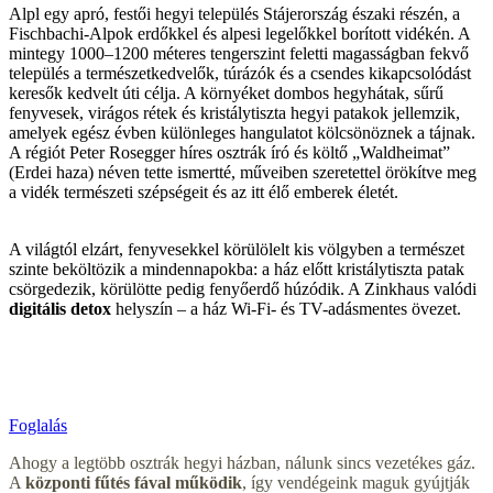
Alpl egy apró, festői hegyi település Stájerország északi részén, a
Fischbachi-Alpok erdőkkel és alpesi legelőkkel borított vidékén. A
mintegy 1000–1200 méteres tengerszint feletti magasságban fekvő
település a természetkedvelők, túrázók és a csendes kikapcsolódást
keresők kedvelt úti célja. A környéket dombos hegyhátak, sűrű
fenyvesek, virágos rétek és kristálytiszta hegyi patakok jellemzik,
amelyek egész évben különleges hangulatot kölcsönöznek a tájnak.
A régiót Peter Rosegger híres osztrák író és költő „Waldheimat”
(Erdei haza) néven tette ismertté, műveiben szeretettel örökítve meg
a vidék természeti szépségeit és az itt élő emberek életét.
A világtól elzárt, fenyvesekkel körülölelt kis völgyben a természet
szinte beköltözik a mindennapokba: a ház előtt kristálytiszta patak
csörgedezik, körülötte pedig fenyőerdő húzódik. A Zinkhaus valódi
digitális detox
helyszín – a ház Wi-Fi- és TV-adásmentes övezet.
Foglalás
Ahogy a legtöbb osztrák hegyi házban, nálunk sincs vezetékes gáz.
A
központi fűtés fával működik
, így vendégeink maguk gyújtják