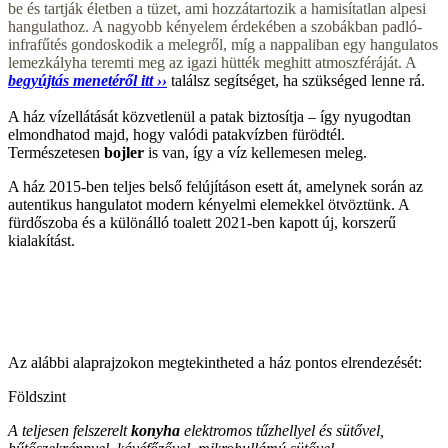
be és tartják életben a tüzet, ami hozzátartozik a hamisítatlan alpesi
hangulathoz. A nagyobb kényelem érdekében a szobákban padló-
infrafűtés gondoskodik a melegről, míg a nappaliban egy hangulatos
lemezkályha teremti meg az igazi hütték meghitt atmoszféráját. A
begyújtás menetéről itt
››
találsz segítséget, ha szükséged lenne rá.
A ház vízellátását közvetlenül a patak biztosítja – így nyugodtan
elmondhatod majd, hogy valódi patakvízben fürödtél.
Természetesen
bojler
is van, így a víz kellemesen meleg.
A ház 2015-ben teljes belső felújításon esett át, amelynek során az
autentikus hangulatot modern kényelmi elemekkel ötvöztünk. A
fürdőszoba és a különálló toalett 2021-ben kapott új, korszerű
kialakítást.
Az alábbi alaprajzokon megtekintheted a ház pontos elrendezését:
Földszint
A teljesen felszerelt
konyha
elektromos tűzhellyel és sütővel,