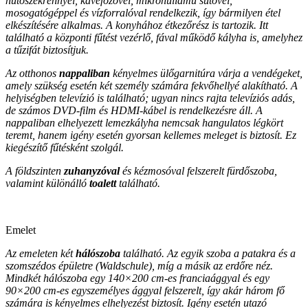
hűtőszekrénnyel, kávéfőzővel, mikrohullámú sütővel,
mosogatógéppel és vízforralóval rendelkezik, így bármilyen étel
elkészítésére alkalmas. A konyhához étkezőrész is tartozik. Itt
található a központi fűtést vezérlő, fával működő kályha is, amelyhez
a tűzifát biztosítjuk.
Az otthonos
nappaliban
kényelmes ülőgarnitúra várja a vendégeket,
amely szükség esetén két személy számára fekvőhellyé alakítható. A
helyiségben televízió is található; ugyan nincs rajta televíziós adás,
de számos DVD-film és HDMI-kábel is rendelkezésre áll. A
nappaliban elhelyezett lemezkályha nemcsak hangulatos légkört
teremt, hanem igény esetén gyorsan kellemes meleget is biztosít. Ez
kiegészítő fűtésként szolgál.
A földszinten
zuhanyzóval
és kézmosóval felszerelt fürdőszoba,
valamint különálló
toalett
található.
Emelet
Az emeleten két
hálószoba
található. Az egyik szoba a patakra és a
szomszédos épületre (Waldschule), míg a másik az erdőre néz.
Mindkét hálószoba egy 140×200 cm-es franciaággyal és egy
90×200 cm-es egyszemélyes ággyal felszerelt, így akár három fő
számára is kényelmes elhelyezést biztosít. Igény esetén utazó